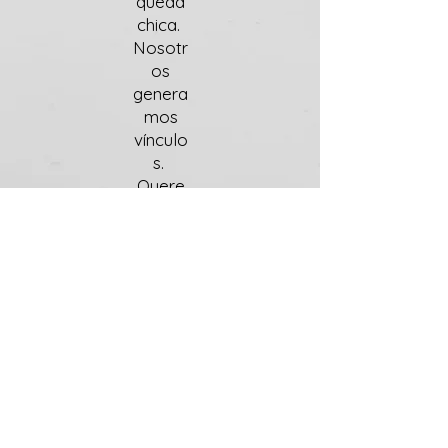
queda
chica.
Nosotr
os
genera
mos
vínculo
s.
Quere
mos
ser
socios
de su
proyec
to o
negoci
o.