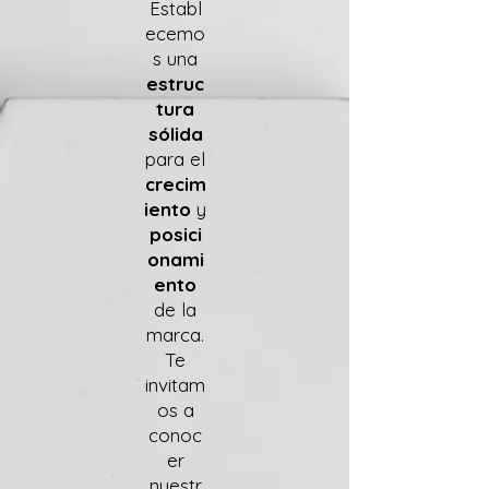
Establ
ecemo
s una
estruc
tura
sólida
para el
crecim
iento
y
posici
onami
ento
de la
marca.
Te
invitam
os a
conoc
er
nuestr