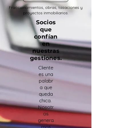
Fraccionamientos, obras, tasaciones y
proyectos inmobiliarios.
Socios
que
confían
en
nuestras
gestiones.
Cliente
es una
palabr
a que
queda
chica.
Nosotr
os
genera
mos