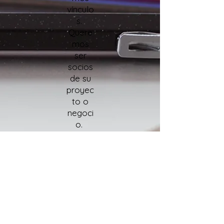
vínculo
s.
Quere
mos
ser
socios
de su
proyec
to o
negoci
o.