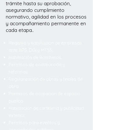
trámite hasta su aprobación,
asegurando cumplimiento
normativo, agilidad en los procesos
y acompañamiento permanente en
cada etapa..
Registro y habilitación de empresas
ante BPS, DGI y MTSS.
Habilitación de Bomberos.
Permisos de construcción y
reformas.
Regularización de obras y finales de
obra.
Permisos de ocupación de espacio
público.
Habilitación de cartelería y publicidad
exterior.
Permisos para eventos y
espectáculos públicos.